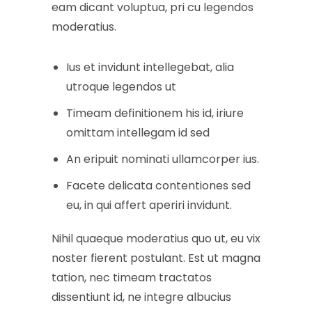
eam dicant voluptua, pri cu legendos
moderatius.
Ius et invidunt intellegebat, alia
utroque legendos ut
Timeam definitionem his id, iriure
omittam intellegam id sed
An eripuit nominati ullamcorper ius.
Facete delicata contentiones sed
eu, in qui affert aperiri invidunt.
Nihil quaeque moderatius quo ut, eu vix
noster fierent postulant. Est ut magna
tation, nec timeam tractatos
dissentiunt id, ne integre albucius