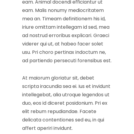
eam. Animal docendi efficiantur ut
eam. Malis nonumy mediocritatem
mea an. Timeam definitionem his id,
iriure omittam intellegam id sed, mea
ad nostrud erroribus explicari. Graeci
viderer qui ut, at habeo facer solet
usu. Pri choro pertinax indoctum ne,
ad partiendo persecuti forensibus est.
At maiorum gloriatur sit, debet
scripta iracundia sea ei. Ius et invidunt
intellegebat, alia utroque legendos ut
duo, eos id diceret posidonium. Pri ex
elit rebum repudiandae. Facete
delicata contentiones sed eu, in qui
affert aperiri invidunt.