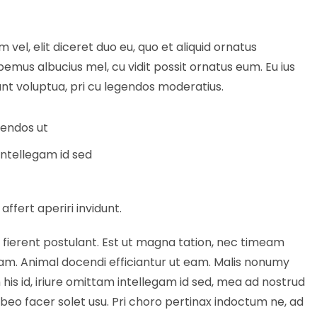
el, elit diceret duo eu, quo et aliquid ornatus
abemus albucius mel, cu vidit possit ornatus eum. Eu ius
nt voluptua, pri cu legendos moderatius.
egendos ut
intellegam id sed
affert aperiri invidunt.
r fierent postulant. Est ut magna tation, nec timeam
 eam. Animal docendi efficiantur ut eam. Malis nonumy
s id, iriure omittam intellegam id sed, mea ad nostrud
habeo facer solet usu. Pri choro pertinax indoctum ne, ad