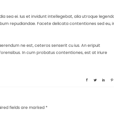
ia sea ei. Ius et invidunt intellegebat, alia utroque legend
 rebum repudiandae. Facete delicata contentiones sed eu, i
rendum ne est, ceteros senserit cu ius. An eripuit
i forensibus. In cum probatus contentiones, est at iriure
ired fields are marked
*