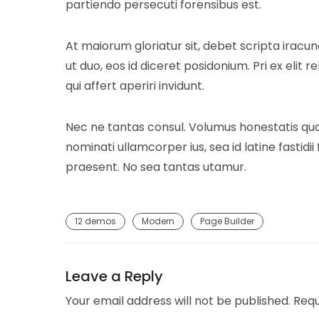
partiendo persecuti forensibus est.
At maiorum gloriatur sit, debet scripta iracund
ut duo, eos id diceret posidonium. Pri ex elit
qui affert aperiri invidunt.
Nec ne tantas consul. Volumus honestatis quae
nominati ullamcorper ius, sea id latine fastidi
praesent. No sea tantas utamur.
12 demos
Modern
Page Builder
Leave a Reply
Your email address will not be published.
Requ